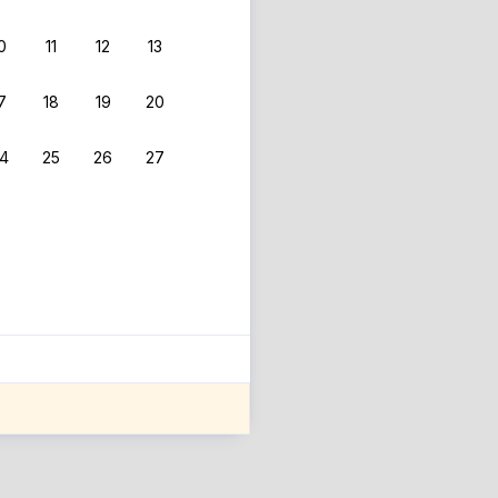
0
11
12
13
7
18
19
20
4
25
26
27
ле оценки проживания.