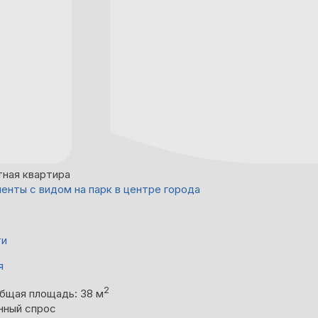
тная квартира
енты с видом на парк в центре города
ти
я
2
бщая площадь: 38 м
нный спрос