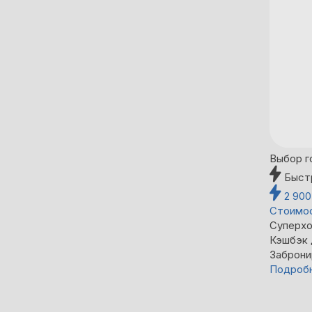
Выбор г
Быст
2 90
Стоимос
Суперхо
Кэшбэк
Заброни
Подроб