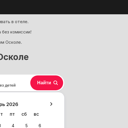
вать в отеле.
 без комиссии!
ом Осколе.
Осколе
Найти
ез детей
хазия
рь 2026
чт
пт
сб
вс
3
4
5
6