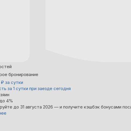
остей
рое бронирование
0
₽
за сутки
ть за 1 сутки при заезде сегодня
зяин
 до 4%
руйте до 31 августа 2026 — и получите кэшбэк бонусами пос
нее