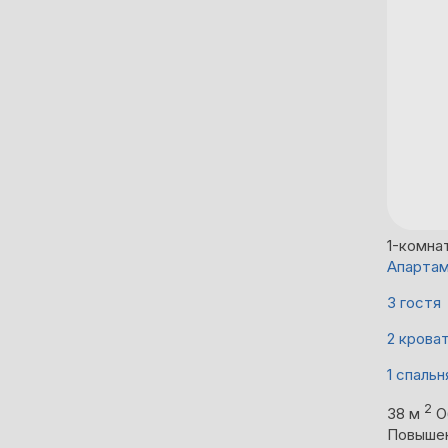
1-комна
Апартам
3 гостя
2 крова
1 спальн
2
38 м
О
Повыше