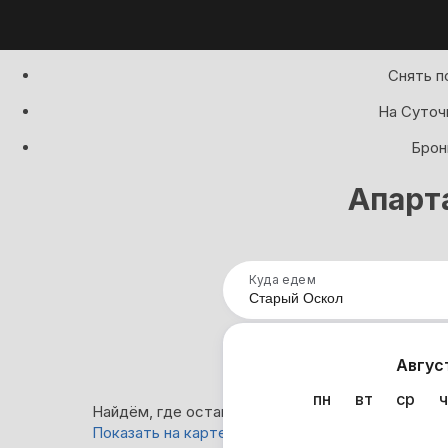
Снять п
На Суточ
Брон
Апарт
Куда едем
Нап
Авгус
пн
вт
ср
ч
Найдём, где остановиться в Старом Осколе: 18
Показать на карте