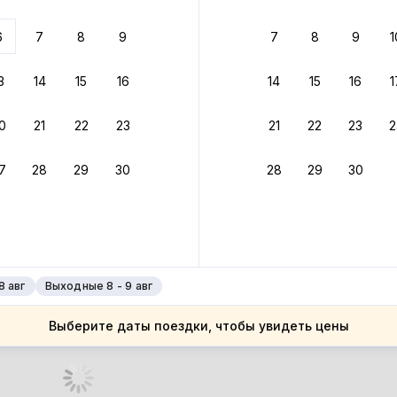
 до 30% за бронь
6
7
8
9
7
8
9
1
бонусами
ценки проживания
3
14
15
16
14
15
16
1
йте быстрое бронирование
0
21
22
23
21
22
23
2
ное подтверждение брони без ожидания ответа от хозяина
7
28
29
30
28
29
30
зяин
 до 4%
руйте до 31 августа 2026 — и получите кэшбэк бонусами пос
нее
8 авг
Выходные 8 - 9 авг
Выберите даты поездки, чтобы увидеть цены