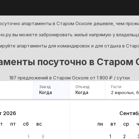
осуточно апартаменты в Старом Осколе дешевле, чем прожи
но.ру вы можете забронировать жильё напрямую у владельца
ируйте апартаменты для командировок и для отдыха в Стар
аменты посуточно в Старом 
187 предложений в Старом Осколе oт 1 800
₽
/ сутки
Заезд
Отъезд
Гости
Когда
Когда
2 взрослых,
б
ример
Санкт-Петербург
Москва
Сочи
Минск
Казань
Дагестан
Кисловодск
Аб
т 2026
Сентяб
Квартиры
Гостиницы
Дома
Частный сектор
т
пт
сб
вс
пн
вт
ср
7 вариантов
1
2
1
2