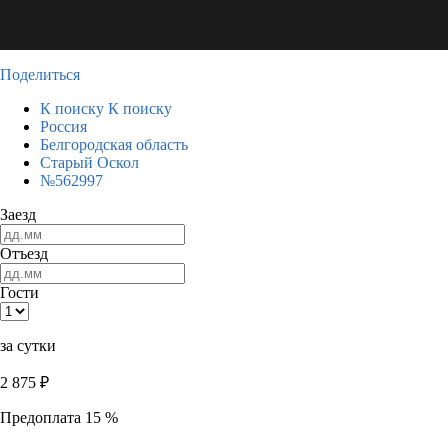
Поделиться
К поиску
К поиску
Россия
Белгородская область
Старый Оскол
№562997
Заезд
Отъезд
Гости
за сутки
2 875
₽
Предоплата 15 %