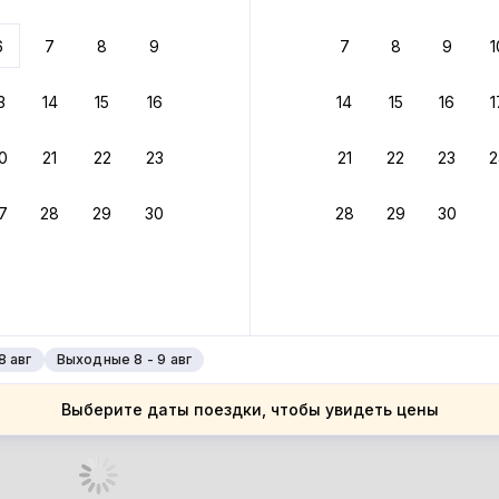
 до 30% за бронь
6
7
8
9
7
8
9
1
бонусами
ценки проживания
3
14
15
16
14
15
16
1
йте быстрое бронирование
0
21
22
23
21
22
23
2
ное подтверждение брони без ожидания ответа от хозяина
7
28
29
30
28
29
30
зяин
 до 4%
руйте до 31 августа 2026 — и получите кэшбэк бонусами пос
нее
8 авг
Выходные 8 - 9 авг
Выберите даты поездки, чтобы увидеть цены