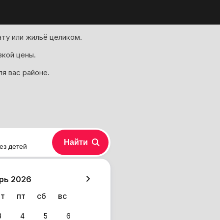
ту или жильё целиком.
зкой цены.
я вас районе.
Найти
ез детей
хазия
рь 2026
чт
пт
сб
вс
3
4
5
6