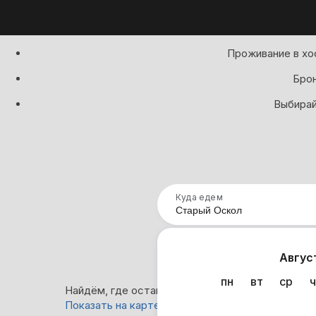
Проживание в хо
Брон
Выбирай
Куда едем
Нап
Авгус
пн
вт
ср
ч
Найдём, где остановиться в Старом Осколе: 20
Показать на карте