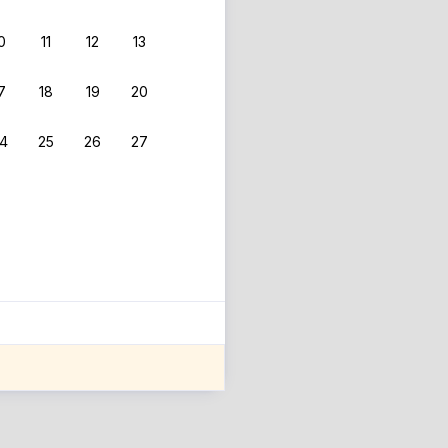
0
11
12
13
7
18
19
20
4
25
26
27
ле оценки проживания.