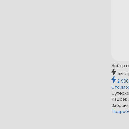
Выбор г
Быст
2 90
Стоимос
Суперхо
Кэшбэк
Заброни
Подроб