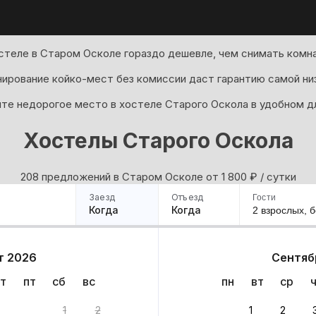
стеле в Старом Осколе гораздо дешевле, чем снимать комна
ирование койко-мест без комиссии даст гарантию самой ни
те недорогое место в хостеле Старого Оскола в удобном дл
Хостелы Старого Оскола
208 предложений в Старом Осколе oт 1 800
₽
/ сутки
Заезд
Отъезд
Гости
Когда
Когда
2 взрослых,
б
ример
Санкт-Петербург
Москва
Сочи
Минск
Казань
Дагестан
Кисловодск
Аб
т 2026
Сентяб
Квартиры
Гостиницы
Дома
Частный сектор
т
пт
сб
вс
пн
вт
ср
8 вариантов
1
2
1
2