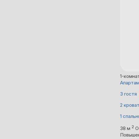
1-комна
Апартам
3 гостя
2 крова
1 спальн
2
38 м
О
Повыше