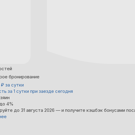
остей
рое бронирование
0
₽
за сутки
ть за 1 сутки при заезде сегодня
зяин
 до 4%
руйте до 31 августа 2026 — и получите кэшбэк бонусами пос
нее