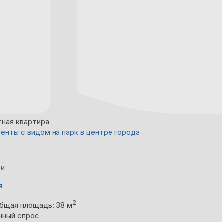
тная квартира
енты с видом на парк в центре города
ти
я
2
бщая площадь: 38 м
нный спрос