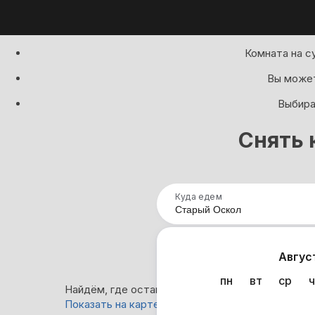
Комната на с
Вы может
Выбира
Снять 
Куда едем
Нап
Авгус
пн
вт
ср
ч
Найдём, где остановиться в Старом Осколе: 13
Показать на карте