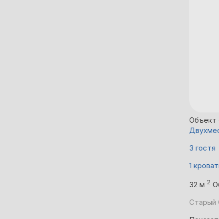
Объект 
Двухмес
3 гостя
1 кроват
2
32 м
О
Старый 