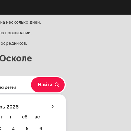
на несколько дней.
на проживании.
посредников.
 Осколе
Найти
ез детей
хазия
рь 2026
чт
пт
сб
вс
3
4
5
6