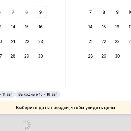
 до 30% за бронь
6
7
8
9
7
8
9
1
бонусами
ценки проживания
3
14
15
16
14
15
16
1
йте быстрое бронирование
0
21
22
23
21
22
23
2
ное подтверждение брони без ожидания ответа от хозяина
7
28
29
30
28
29
30
зяин
 до 4%
руйте до 31 августа 2026 — и получите кэшбэк бонусами пос
нее
 11 авг
Выходные 15 - 16 авг
Выберите даты поездки, чтобы увидеть цены