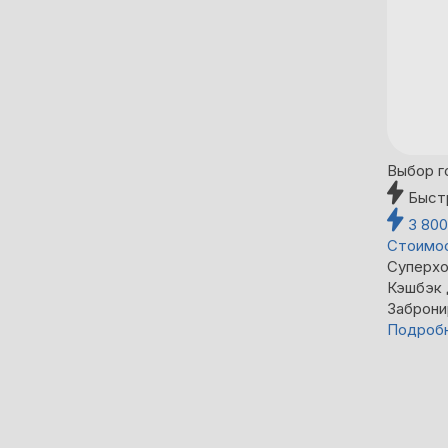
Выбор г
Быст
3 80
Стоимос
Суперхо
Кэшбэк
Заброни
Подроб