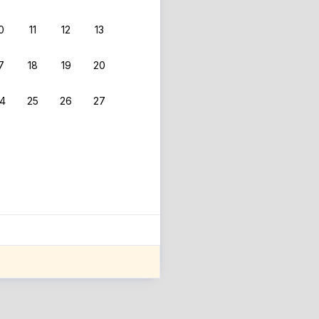
0
11
12
13
7
18
19
20
4
25
26
27
ле оценки проживания.