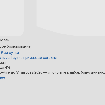
остей
рое бронирование
0
₽
за сутки
ть за 1 сутки при заезде сегодня
зяин
 до 4%
руйте до 31 августа 2026 — и получите кэшбэк бонусами пос
нее