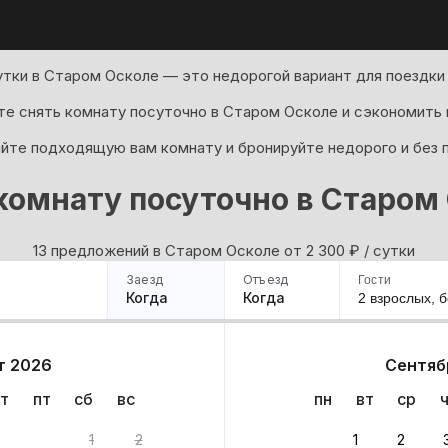
утки в Старом Осколе — это недорогой вариант для поездки 
е снять комнату посуточно в Старом Осколе и сэкономить 
йте подходящую вам комнату и бронируйте недорого и без 
комнату посуточно в Старом
13 предложений в Старом Осколе oт 2 300
₽
/ сутки
Заезд
Отъезд
Гости
Когда
Когда
2 взрослых,
б
ример
Санкт-Петербург
Москва
Сочи
Минск
Казань
Дагестан
Кисловодск
Аб
т 2026
Сентяб
Квартиры
Гостиницы
Дома
Частный сектор
т
пт
сб
вс
пн
вт
ср
 вариантов
1
2
1
2