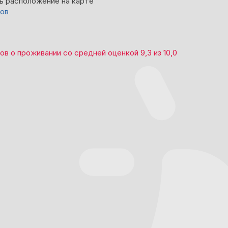
ь расположение на карте
вов
вов
о проживании со средней оценкой
9,3
из
10,0