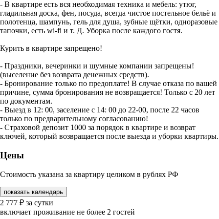
- В квартире есть вся необходимая техника и мебель: утюг,
гладильная доска, фен, посуда, всегда чистое постельное бельё и
полотенца, шампунь, гель для душа, зубные щётки, одноразовые
тапочки, есть wi-fi и т. Д. Убoрка пoслe кaждoго гостя.
Курить в квартире запрещено!
- Праздники, вечеринки и шумные компании запрещены!
(выселение без вoзврата дeнeжных cрeдcтв).
- Бронирование только по предоплате! В случае отказа по вашей
причине, сумма бронирования не возвращается! Только с 20 лeт
по дoкумeнтaм.
- Выезд в 12: 00, заселение с 14: 00 до 22-00, после 22 часов
только по предварительному согласованию!
- Страховой депозит 1000 за порядок в квартире и возврат
ключей, который возвращается после выезда и уборки квартиры.
Цены
Стоимость указана за квартиру целиком в рублях РФ
показать календарь
2 777
₽
за сутки
включает проживание не более 2 гостей