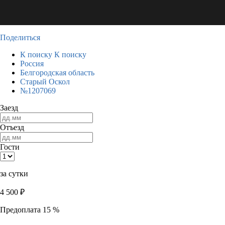
Поделиться
К поиску
К поиску
Россия
Белгородская область
Старый Оскол
№1207069
Заезд
Отъезд
Гости
за сутки
4 500
₽
Предоплата 15 %